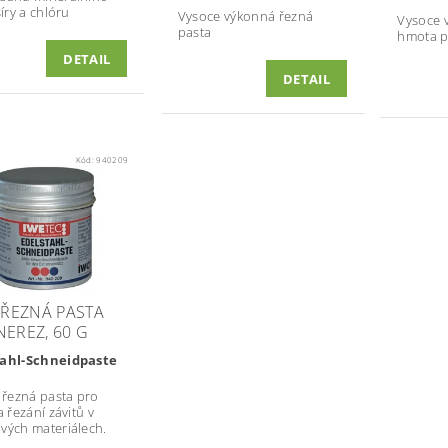
síry a chlóru
Vysoce výkonná řezná
Vysoce 
pasta
hmota p
DETAIL
DETAIL
Kód:
940209
- ŘEZNÁ PASTA
NEREZ, 60 G
tahl-Schneidpaste
í řezná pasta pro
a řezání závitů v
vých materiálech.