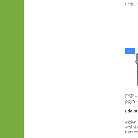
oleje, 
Tip
ESP 
PRO 
Edels
Aktivn
vrtání 
nerezo