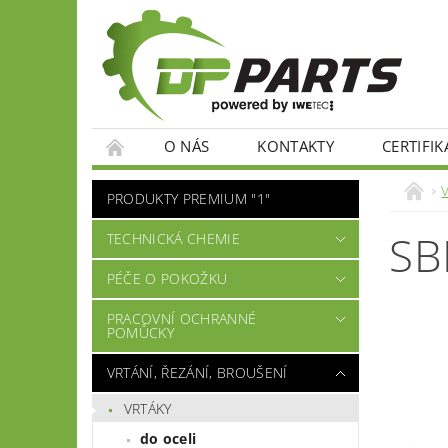
O NÁS
KONTAKTY
CERTIFIK
PRODUKTY PREMIUM "1"
SB
TECHNICKÁ CHEMIE
PÉČE O POKOŽKU
PRACOVNÍ OCHRANNÉ
POMŮCKY
VRTÁNÍ, ŘEZÁNÍ, BROUŠENÍ
VRTÁKY
do oceli