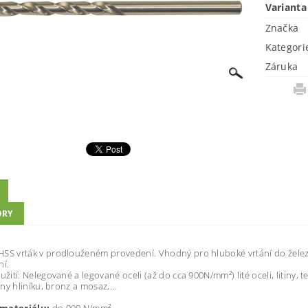
Varianta
Značka
Kategori
Záruka
ORY
H
S
S
vr
t
ák v
p
r
odlou
ž
eném provedení.
Vhodný
p
r
o hlubo
k
é
vr
t
ání
do želez
n
í
.
y
u
ž
i
t
í
:
Nelego
v
ané a lego
v
ané o
c
eli (až
do
cc
a 900
N/mm²
) li
t
é o
c
eli,
li
t
in
y
,
t
iny
hlin
í
k
u,
bronz
a mo
s
a
z,
…