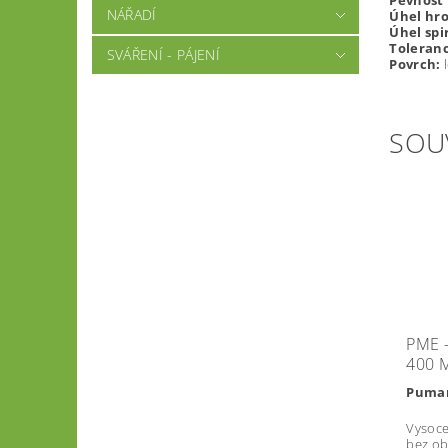
P
e
v
no
s
t
NÁŘADÍ
Úhe
l hr
Úhel spi
Toleran
SVÁŘENÍ - PÁJENÍ
P
o
vrc
h:
l
SOU
PME -
400 
Puma
Vysoce 
bez ob