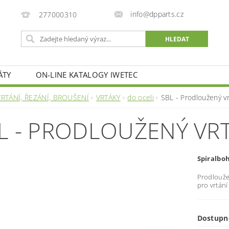
info@dpparts.cz
277000310
ÁTY
ON-LINE KATALOGY IWETEC
VRTÁNÍ, ŘEZÁNÍ, BROUŠENÍ
VRTÁKY
do oceli
SBL - Prodloužený v
L - PRODLOUŽENÝ VR
Spiralbo
Prodlouže
pro vrtání
Dostupn