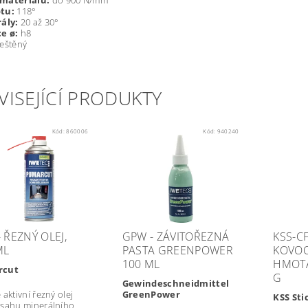
m
a
t
eriálu:
do 900
N/mm²
otu:
1
18
°
rály:
20 až 30°
ce
ø
:
h8
eštěný
VISEJÍCÍ PRODUKTY
Kód:
860006
Kód:
940240
 ŘEZNÝ OLEJ,
GPW - ZÁVITOŘEZNÁ
KSS-CF
ML
PASTA GREENPOWER
KOVOO
100 ML
HMOTA
rcut
G
Gewindeschneidmittel
aktivní řezný olej
GreenPower
KSS Sti
sahu minerálního