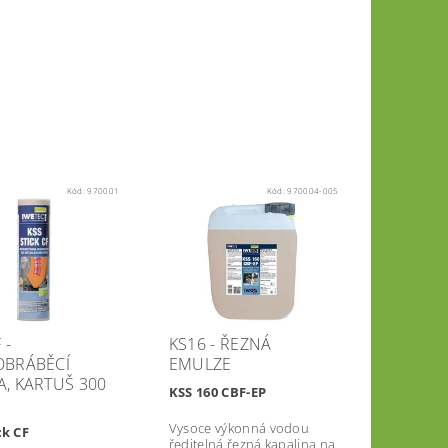
Kód:
970001
Kód:
970004-005
 -
KS16 - ŘEZNÁ
BRÁBĚCÍ
EMULZE
, KARTUŠ 300
KSS 160 CBF-EP
Vysoce výkonná vodou
ck CF
ředitelná řezná kapalina na