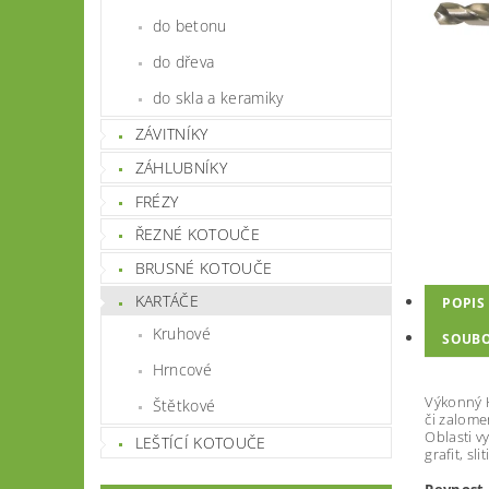
do betonu
do dřeva
do skla a keramiky
ZÁVITNÍKY
ZÁHLUBNÍKY
FRÉZY
ŘEZNÉ KOTOUČE
BRUSNÉ KOTOUČE
KARTÁČE
POPIS
Kruhové
SOUB
Hrncové
Výk
onný
Štětkové
č
i
z
alo
m
e
Obl
asti
v
LEŠTÍCÍ KOTOUČE
graﬁ
t
,
s
li
t