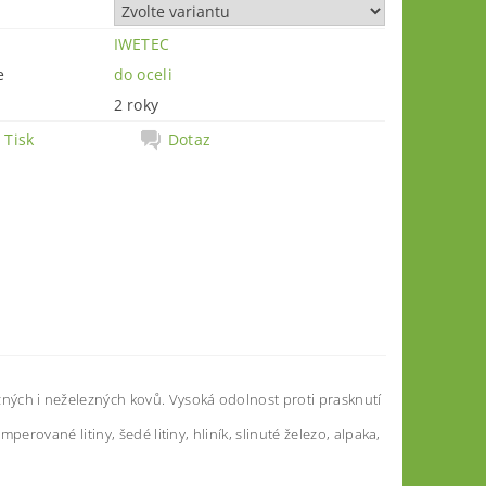
IWETEC
e
do oceli
2 roky
Tisk
Dotaz
ných i neželezných kovů. V
ys
o
k
á odolno
s
t
p
r
o
t
i
pra
sk
nu
t
í
emperované li
t
in
y
,
š
edé li
t
in
y
,
hlin
í
k
,
s
linu
t
é
ž
ele
z
o,
alpa
k
a,