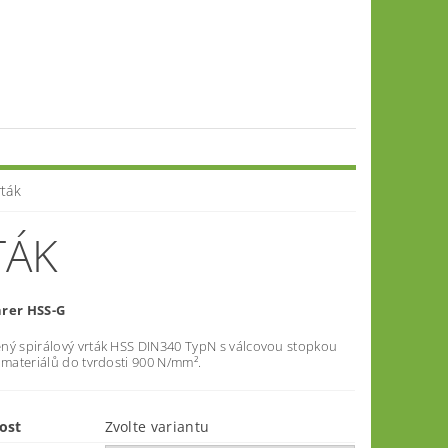
rták
TÁK
hrer HSS-G
ný spirálový vrták HSS DIN340 TypN s válcovou stopkou
 materiálů do tvrdosti 900 N/mm².
ost
Zvolte variantu