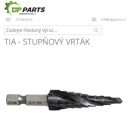
info@dpparts.cz
277000310
TIA - STUPŇOVÝ VRTÁK