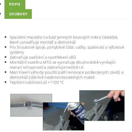
POPIS
SOUBORY
Speciální mazadlo na bázi jemných kovových mikro částeček,
které usnadňuje montáž a demontáž
Pro šroubové spoje, pohyblivé části, vačky, spalovací a výfukové
systémy
Zabraňuje zadírání a opotřebení dílů
Montážní vazelína MTG se vyznačuje dlouhodobě vynikající
mazací schopností a zabraňuje tvorbě rzi
Mezi hlavní výhody použití patří renovace poškozených závitů a
demontáž zdánlivě nedemontovatelných matek
Teplotní odolnost až +1100 °C