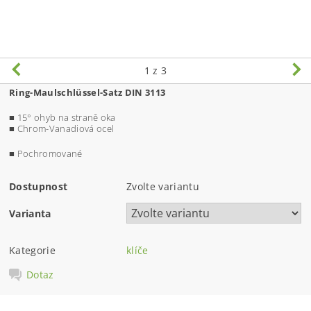
1
z 3
Ring-Maulschlüssel-Satz DIN 3113
■ 15° ohyb na straně oka
■ Chrom-Vanadiová ocel
■ Pochromované
Dostupnost
Zvolte variantu
Varianta
Kategorie
klíče
Dotaz