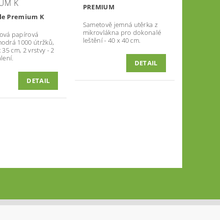
UM K
PREMIUM
lle Premium K
Sametově jemná utěrka z
mikrovlákna pro dokonalé
ová papírová
leštění - 40 x 40 cm.
modrá 1000 útržků,
 35 cm, 2 vrstvy - 2
lení.
DETAIL
DETAIL