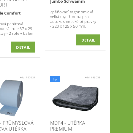
Jumbo Schwamm
ORT
Zpěňovací ergonomická
le Comfort
velká mycí houba pro
autokosmetické přípravky
ová papírová
-
220 x 125 x 50 mm.
odrá, role 37 x 29
stvy
- 2 role v balení.
DETAIL
DETAIL
Kód:
757021
Kód:
699038
Tip
 - PRŮMYSLOVÁ
MDP4 - UTĚRKA
OVÁ UTĚRKA
PREMIUM