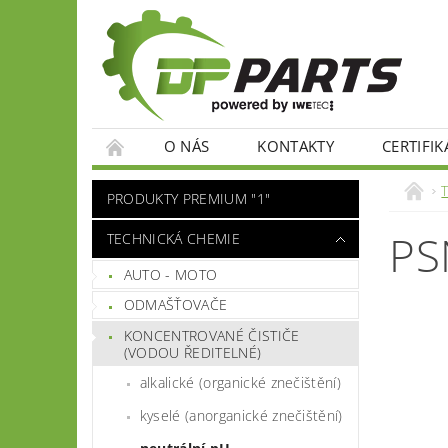
O NÁS
KONTAKTY
CERTIFIK
PRODUKTY PREMIUM "1"
PS
TECHNICKÁ CHEMIE
AUTO - MOTO
ODMAŠŤOVAČE
KONCENTROVANÉ ČISTIČE
(VODOU ŘEDITELNÉ)
alkalické (organické znečištění)
kyselé (anorganické znečištění)