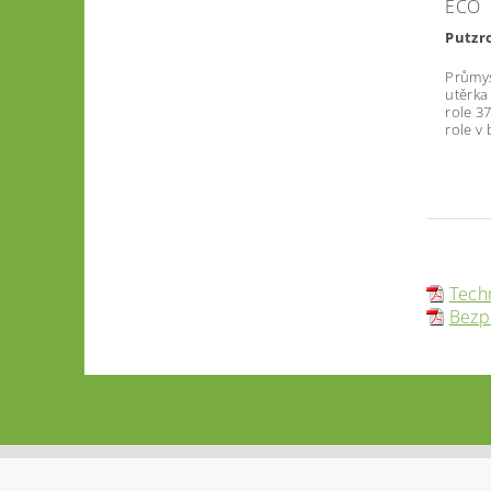
ECO
Putzro
Průmys
utěrka
role 37
role v 
Techn
Bezpe