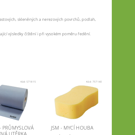
lastových, skleněných a nerezových povrchů, podlah,
kající výsledky čištění i při vysokém poměru ředění.
Kód:
S71815
Kód:
757140
 - PRŮMYSLOVÁ
JSM - MYCÍ HOUBA
OVÁ UTĚRKA