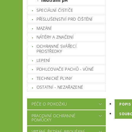
neutrální pH
SPECIÁLNÍ ČISTIČE
PŘÍSLUŠENSTVÍ PRO ČIŠTĚNÍ
MAZÁNÍ
NÁTĚRY A ZNAČENÍ
OCHRANNÉ SVÁŘECÍ
PROSTŘEDKY
LEPENÍ
POHLCOVAČE PACHŮ - VŮNĚ
TECHNICKÉ PLYNY
OSTATNÍ - NEZAŘAZENÉ
PÉČE O POKOŽKU
POPIS
SOUB
PRACOVNÍ OCHRANNÉ
POMŮCKY
VRTÁNÍ, ŘEZÁNÍ, BROUŠENÍ