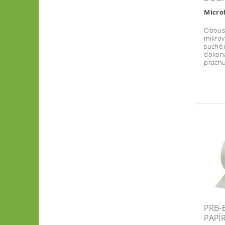
Micro
Oboust
mikrov
suché 
dokona
prachu
PRB-
PAPÍ