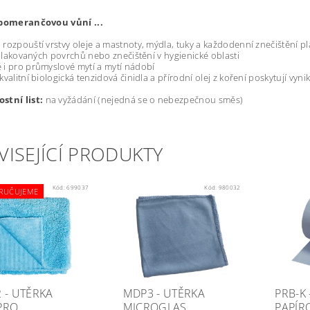
 pomerančovou vůní ...
rozpouští vrstvy oleje a mastnoty, mýdla, tuky a každodenní znečištění p
lakovaných povrchů nebo znečištění v hygienické oblasti
i pro průmyslové mytí a mytí nádobí
valitní biologická tenzidová činidla a přírodní olej z koření poskytují vyni
stní list:
na vyžádání (nejedná se o nebezpečnou směs)
VISEJÍCÍ PRODUKTY
Kód:
699037
Kód:
980032
RUČUJEME
 - UTĚRKA
MDP3 - UTĚRKA
PRB-K
PRO
MICROGLAS
PAPÍR