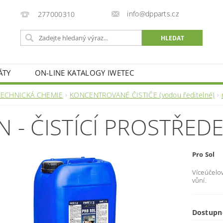
info@dpparts.cz
277000310
ÁTY
ON-LINE KATALOGY IWETEC
TECHNICKÁ CHEMIE
KONCENTROVANÉ ČISTIČE (vodou ředitelné)
N - ČISTÍCÍ PROSTŘED
Pro Sol
Víceúčelov
vůní.
Dostupn