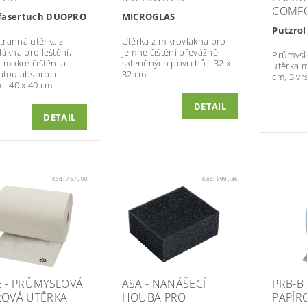
COMF
fasertuch DUOPRO
MICROGLAS
Putzrol
ranná utěrka z
Utěrka z mikrovlákna pro
lákna pro leštění,
jemné čištění převážně
Průmysl
i mokré čištění a
skleněných povrchů - 32 x
utěrka m
lou absorbci
32 cm.
cm, 3 vr
 - 40 x 40 cm.
DETAIL
DETAIL
Kód:
757000
Kód:
699036
E - PRŮMYSLOVÁ
ASA - NANÁŠECÍ
PRB-B
ROVÁ UTĚRKA
HOUBA PRO
PAPÍR