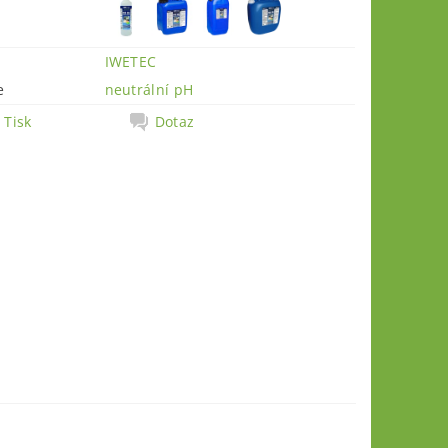
IWETEC
e
neutrální pH
Tisk
Dotaz