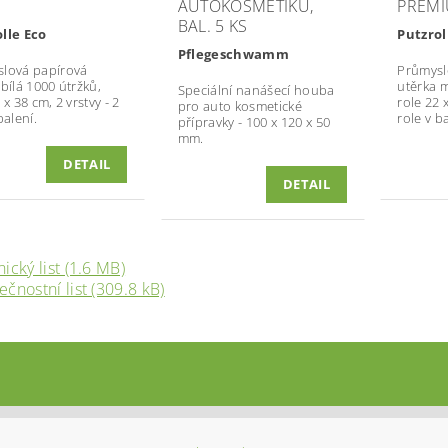
AUTOKOSMETIKU,
PREMI
BAL. 5 KS
lle Eco
Putzro
Pflegeschwamm
lová papírová
Průmysl
 bílá 1000 útržků,
utěrka 
Speciální nanášecí houba
 x 38 cm, 2 vrstvy
- 2
role 22 x
pro auto kosmetické
balení.
role v ba
přípravky - 100 x 120 x 50
mm.
DETAIL
DETAIL
ický list (1.6 MB)
čnostní list (309.8 kB)