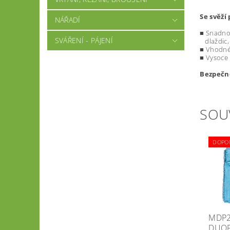
Se svěží
NÁŘADÍ
■ Snadno 
SVÁŘENÍ - PÁJENÍ
dlaždic, 
■ Vhodné 
■ Vysoce k
Bezpečno
SOU
DOPO
MDP2
DUO