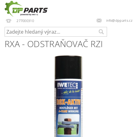
info@dpparts.cz
277000310
RXA - ODSTRAŇOVAČ RZI