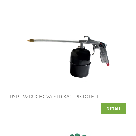
DSP - VZDUCHOVÁ STŘÍKACÍ PISTOLE, 1 L
DETAIL