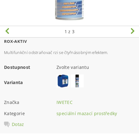
1
z 3
ROX-AKTIV
M
ul
t
i
f
un
kč
ní od
s
t
r
aňo
v
ač
rz
i
s
e
č
t
yř
ná
s
obn
ý
m e
f
e
k
t
em.
Dostupnost
Zvolte variantu
Varianta
Značka
IWETEC
Kategorie
speciální mazací prostředky
Dotaz