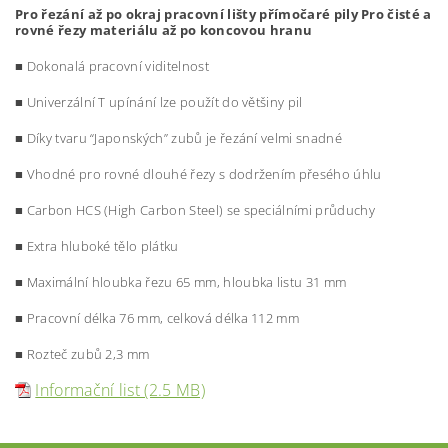
Pro
řezá
n
í
až
p
o
o
kraj
p
rac
o
v
n
í
li
šty
p
ř
í
m
o
čaré
pil
y
P
ro
č
i
sté a
r
o
v
n
é ře
z
y ma
t
er
i
á
l
u
až
p
o
koncovo
u
hran
u
■ Dokonalá pracovní viditelnost
■ Univerzální T upínání lze použít do většiny pil
■ Díky tvaru “Japonských” zubů je řezání velmi snadné
■ Vhodné pro rovné dlouhé řezy s dodržením přesého úhlu
■ Carbon HCS (High Carbon Steel) se speciálními průduchy
■ Extra hluboké tělo plátku
■ Maximální hloubka řezu 65 mm, hloubka listu 31 mm
■ Pracovní délka 76 mm, celková délka 112 mm
■ Rozteč zubů 2,3 mm
Informační list (2.5 MB)