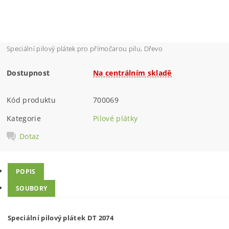
Speciální pilový plátek pro přímočarou pilu, Dřevo
Dostupnost
Na centrálním skladě
Kód produktu
700069
Kategorie
Pilové plátky
Dotaz
POPIS
SOUBORY
S
p
eciální pilo
v
ý
pl
á
t
ek
DT
2074