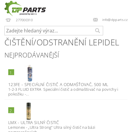
info@dpparts.cz
277000310
ČIŠTĚNÍ/ODSTRANĚNÍ LEPIDEL
NEJPRODÁVANĚJŠÍ
1.
123FE - SPECIÁLNÍ ČISTIČ A ODMAŠŤOVAČ, 500 ML
1-2-3 FLUID EXTRA Speciální čistič a odmašťovač na povrchy i
pokožku -...
2.
LMX - ULTRA SILNÝ ČISTIČ
Lemonex - „Ultra Strong“ Ultra silný čistič na bázi