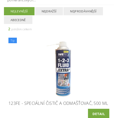
pomerančových...
NEJLEVNĚJŠÍ
NEJDRAŽŠÍ
NEJPRODÁVANĚJŠÍ
ABECEDNĚ
2
položek celkem
Tip
123FE - SPECIÁLNÍ ČISTIČ A ODMAŠŤOVAČ, 500 ML
DETAIL