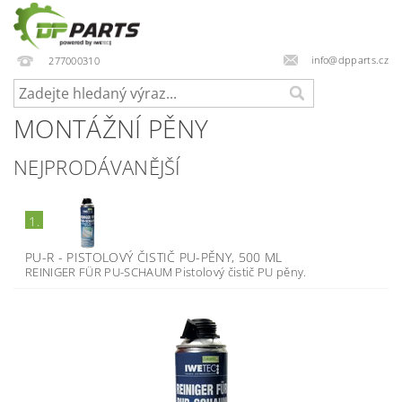
info@dpparts.cz
277000310
MONTÁŽNÍ PĚNY
NEJPRODÁVANĚJŠÍ
1.
PU-R - PISTOLOVÝ ČISTIČ PU-PĚNY, 500 ML
REINIGER FÜR PU-SCHAUM Pistolový čistič PU pěny.