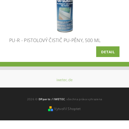
PU-R - PISTOLOVÝ ČISTIČ PU-PĚNY, 500 ML
DETAIL
iwetec.de
2026 ©
DPparts / IWETEC
, všechna práva vyhrazena
Vytvořil Shoptet