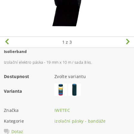
1
z 3
Isolierband
Izolační elektro páska - 19 mm x 10 m / sada 8 ks.
Dostupnost
Zvolte variantu
Varianta
Značka
IWETEC
Kategorie
izolační pásky - bandáže
Dotaz