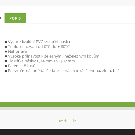
POPIS
■ Vysoce kvalitní PVC izolační páska
■ Teplotní rozsah od 0°C do + 80°C
■ Nehořlavá
■ Vysoká přilnavost k železným i neželezným kovům
■ Tloušťka pásky: 0,14 mm +/- 0,02 mm
■ Balení = 8 kusů
■ Barvy: černá, hnědá, šedá, zelená, modrá, červená, žlutá, bílá
iwetec.de