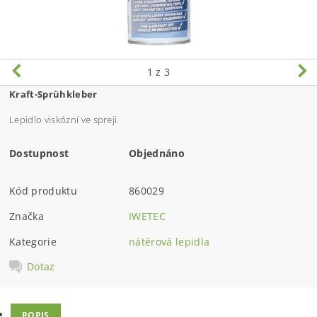
1
z 3
Kraft-Sprühkleber
Lepidlo viskózní ve spreji.
Dostupnost
Objednáno
Kód produktu
860029
Značka
IWETEC
Kategorie
nátěrová lepidla
Dotaz
POPIS