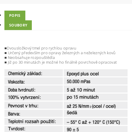
POPIS
SOUBORY
■
Dvousložkový tmel pro rychlou opravu
■ Určený především pro opravy železných a neželezných kovů
■ Neobsahuje rozpouštědla
■ Již po 30 minutách je možné ho finálně povrchově opracovat