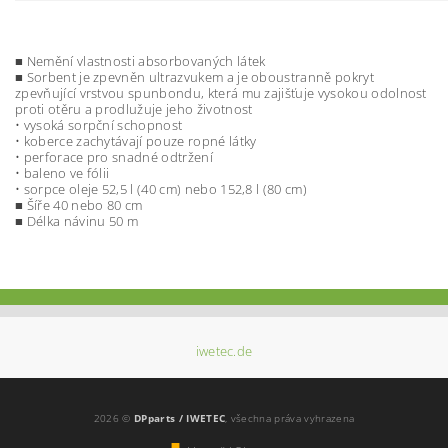
■ Nemění vlastnosti absorbovaných látek
■ Sorbent je zpevněn ultrazvukem a je oboustranně pokryt
zpevňující vrstvou spunbondu, která mu zajišťuje vysokou odolnost
proti otěru a prodlužuje jeho životnost
• vysoká sorpční schopnost
• koberce zachytávají pouze ropné látky
• perforace pro snadné odtržení
• baleno ve fólii
• sorpce oleje 52,5 l (40 cm) nebo 152,8 l (80 cm)
■ Šíře 40 nebo 80 cm
■ Délka návinu 50 m
iwetec.de
2026 ©
DPparts / IWETEC
, všechna práva vyhrazena