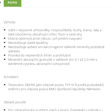
POPIS
Výhody:
Váže i nasycené uhlovodíky, rozpouštědla, louhy, barvy, laky a
také sloučeniny obsahující chlor, fluor a oxid síry.
Dobrá odolnost proti skluzu i při plném nasycení
Neutralizuje slabé kyseliny
Neobsahuje azbest ani karcinogenní vláknité minerály podobné
azbestu.
Proniká do nejmenších trhlin a prohlubní
Minerální absorpční granulát o velikosti zrn 0,1 až 2,0 mm s
extrémně vysokou absorpční schopností.
Schválení:
Testováno DEKRA jako olejové pojivo TYP III R podle požadavků
směrnic pro olejová pojiva BMU Spolkové republiky Německo.
Oblasti použití:
Pro odstraňování rozlitých olejů a jiných chemikálií v interiéru i