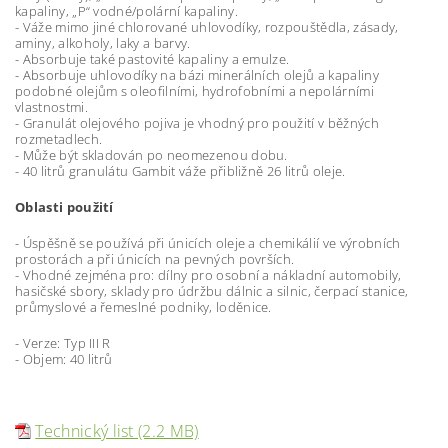
kapaliny, „P“ vodné/polární kapaliny.
- Váže mimo jiné chlorované uhlovodíky, rozpouštědla, zásady,
aminy, alkoholy, laky a barvy.
- Absorbuje také pastovité kapaliny a emulze.
- Absorbuje uhlovodíky na bázi minerálních olejů a kapaliny
podobné olejům s oleofilními, hydrofobními a nepolárními
vlastnostmi.
- Granulát olejového pojiva je vhodný pro použití v běžných
rozmetadlech.
- Může být skladován po neomezenou dobu.
- 40 litrů granulátu Gambit váže přibližně 26 litrů oleje.
Oblasti použití
- Úspěšně se používá při únicích oleje a chemikálií ve výrobních
prostorách a při únicích na pevných površích.
- Vhodné zejména pro: dílny pro osobní a nákladní automobily,
hasičské sbory, sklady pro údržbu dálnic a silnic, čerpací stanice,
průmyslové a řemeslné podniky, loděnice.
- Verze: Typ III R
- Objem: 40 litrů
Technický list (2.2 MB)