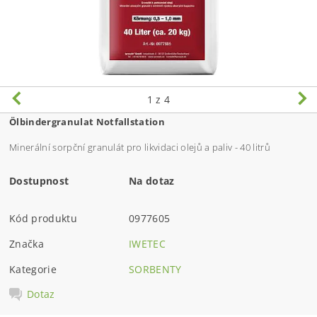
1
z 4
Ölbindergranulat Notfallstation
Minerální sorpční granulát pro likvidaci olejů a paliv - 40 litrů
Dostupnost
Na dotaz
Kód produktu
0977605
Značka
IWETEC
Kategorie
SORBENTY
Dotaz