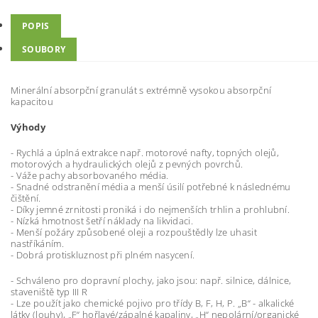
POPIS
SOUBORY
Minerální absorpční granulát s extrémně vysokou absorpční
kapacitou
Výhody
- Rychlá a úplná extrakce např. motorové nafty, topných olejů,
motorových a hydraulických olejů z pevných povrchů.
- Váže pachy absorbovaného média.
- Snadné odstranění média a menší úsilí potřebné k následnému
čištění.
- Díky jemné zrnitosti proniká i do nejmenších trhlin a prohlubní.
- Nízká hmotnost šetří náklady na likvidaci.
- Menší požáry způsobené oleji a rozpouštědly lze uhasit
nastříkáním.
- Dobrá protiskluznost při plném nasycení.
- Schváleno pro dopravní plochy, jako jsou: např. silnice, dálnice,
staveniště typ III R
- Lze použít jako chemické pojivo pro třídy B, F, H, P. „B“ - alkalické
látky (louhy), „F“ hořlavé/zápalné kapaliny, „H“ nepolární/organické