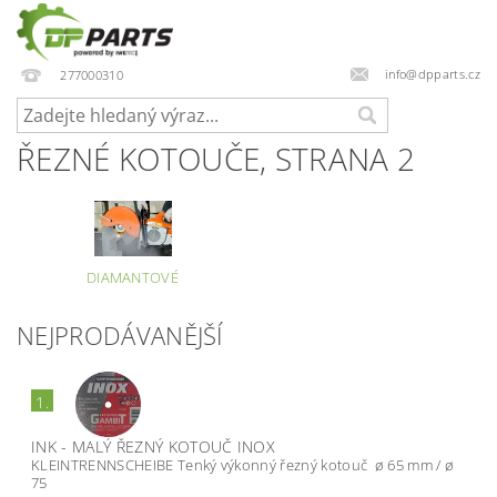
info@dpparts.cz
277000310
ŘEZNÉ KOTOUČE
, STRANA 2
DIAMANTOVÉ
NEJPRODÁVANĚJŠÍ
1.
INK - MALÝ ŘEZNÝ KOTOUČ INOX
KLEINTRENNSCHEIBE Tenký výkonný řezný kotouč ø 65 mm / ø
75