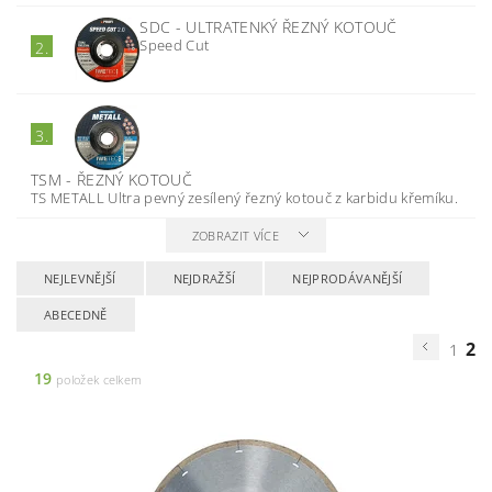
SDC - ULTRATENKÝ ŘEZNÝ KOTOUČ
Speed Cut
2.
3.
TSM - ŘEZNÝ KOTOUČ
TS METALL Ultra pevný zesílený řezný kotouč z karbidu křemíku.
ZOBRAZIT VÍCE
NEJLEVNĚJŠÍ
NEJDRAŽŠÍ
NEJPRODÁVANĚJŠÍ
ABECEDNĚ
2
1
19
položek celkem