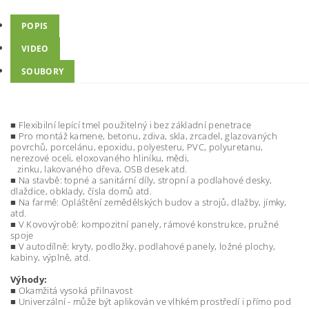
POPIS
VIDEO
SOUBORY
■ Flexibilní lepící tmel použitelný i bez základní penetrace
■ Pro montáž kamene, betonu, zdiva, skla, zrcadel, glazovaných
povrchů, porcelánu, epoxidu, polyesteru, PVC, polyuretanu,
nerezové oceli, eloxovaného hliníku, mědi,
zinku, lakovaného dřeva, OSB desek atd.
■ Na stavbě: topné a sanitární díly, stropní a podlahové desky,
dlaždice, obklady, čísla domů atd.
■ Na farmě: Opláštění zemědělských budov a strojů, dlažby, jímky,
atd.
■ V Kovovýrobě: kompozitní panely, rámové konstrukce, pružné
spoje
■ V autodílně: kryty, podložky, podlahové panely, ložné plochy,
kabiny, výplně, atd.
Výhody:
■ Okamžitá vysoká přilnavost
■ Univerzální - může být aplikován ve vlhkém prostředí i přímo pod