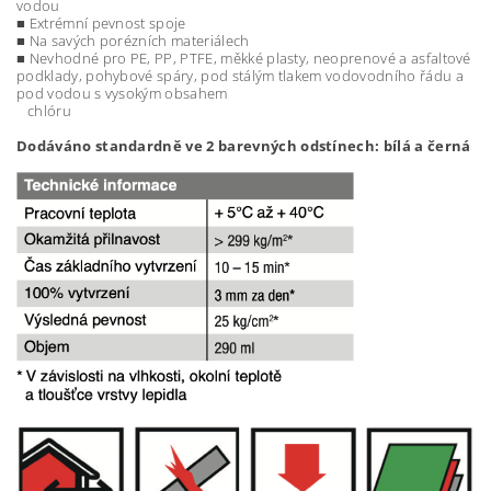
vodou
■ Extrémní pevnost spoje
■ Na savých porézních materiálech
■ Nevhodné pro PE, PP, PTFE, měkké plasty, neoprenové a asfaltové
podklady, pohybové spáry, pod stálým tlakem vodovodního řádu a
pod vodou s vysokým obsahem
chlóru
Dodáváno standardně ve 2 barevných odstínech: bílá a černá