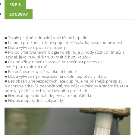
POPIS
SOUBORY
■ Trvale pružné jednosložkové těsnicí lepidlo
■ Lepidlo pro konstrukční spoje, které vyžadují vysokou pevnost
■ Doba vytvrzení pouhé 2 hodiny
■ MS polymerová technologie kombinuje výhody různých tmelů a
lepidel, jako PUR, silikon, akrylát či butylkaučuk
■ Bez použití primeru = vysoká bezpečnost procesu =
méně pracovních kroků
■ Bezpečné, nezávislé na okolní teplotě
■ Doba vytvrzení je nezávislá na okolní teplotě a vlhkosti
■ Bez obsahu nebezpečných látek: splňuje nejpřísnější předpisy
o ochraně zdraví a bezpečnosti, stejně jako zákony a směrnice EU a
normy týkající se ochrany životního prostředí
■ Neobsahuje silikon, halogeny a rozpouštědla
■ Neobsahuje žádné isokyanáty